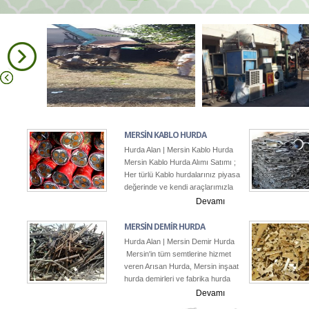
MERSİN KABLO HURDA
Hurda Alan | Mersin Kablo Hurda
Mersin Kablo Hurda Alımı Satımı ;
Her türlü Kablo hurdalarınız piyasa
değerinde ve kendi araçlarımızla
satın alınır. Toplanan Kablo
Devamı
hurdalar ise tekrardan kullanıma
kazandırılmak üzere geri dönüşüm
MERSİN DEMİR HURDA
tesislerine gönderilir. HURDA
Hurda Alan | Mersin Demir Hurda
ALAN Firmasında Kablo
Mersin'in tüm semtlerine hizmet
Hurdalarınız değerinde alınır.
veren Arısan Hurda, Mersin inşaat
hurda demirleri ve fabrika hurda
malzemelerini de almaktadır.
Devamı
Üstelik size hiç zahmet vermeden.