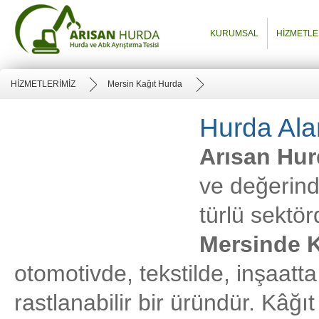
KURUMSAL
HİZMETLE
HİZMETLERİMİZ
Mersin Kağıt Hurda
Hurda Ala
Arısan Hu
ve değerind
türlü sektö
Mersinde K
otomotivde, tekstilde, inşaat
rastlanabilir bir üründür. Kâğı